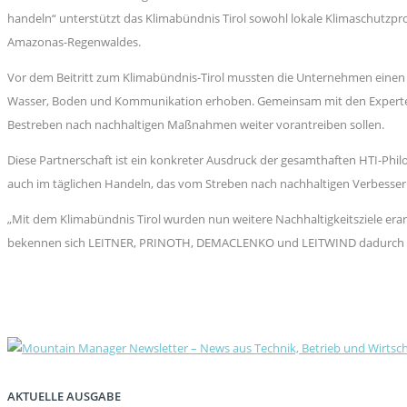
handeln“ unterstützt das Klimabündnis Tirol sowohl lokale Klimaschutzpr
Amazonas-Regenwaldes.
Vor dem Beitritt zum Klimabündnis-Tirol mussten die Unternehmen einen u
Wasser, Boden und Kommunikation erhoben. Gemeinsam mit den Experten d
Bestreben nach nachhaltigen Maßnahmen weiter vorantreiben sollen.
Diese Partnerschaft ist ein konkreter Ausdruck der gesamthaften HTI-Phil
auch im täglichen Handeln, das vom Streben nach nachhaltigen Verbesser
„Mit dem Klimabündnis Tirol wurden nun weitere Nachhaltigkeitsziele era
bekennen sich LEITNER, PRINOTH, DEMACLENKO und LEITWIND dadurch zu 
AKTUELLE AUSGABE