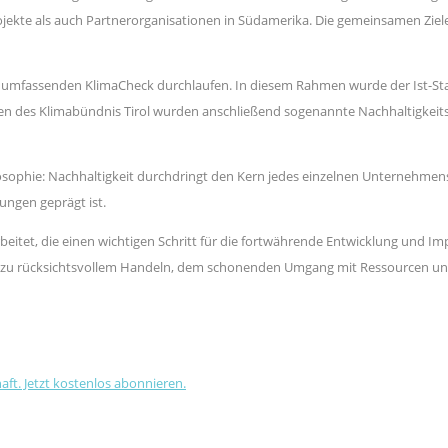
ojekte als auch Partnerorganisationen in Südamerika. Die gemeinsamen Ziel
mfassenden KlimaCheck durchlaufen. In diesem Rahmen wurde der Ist-Stand 
es Klimabündnis Tirol wurden anschließend sogenannte Nachhaltigkeitszi
osophie: Nachhaltigkeit durchdringt den Kern jedes einzelnen Unternehmens. 
ungen geprägt ist.
rbeitet, die einen wichtigen Schritt für die fortwährende Entwicklung un
rücksichtsvollem Handeln, dem schonenden Umgang mit Ressourcen und zu