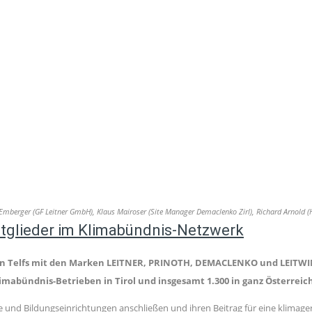
ukas Emberger (GF Leitner GmbH), Klaus Mairoser (Site Manager Demaclenko Zirl), Richard Arno
itglieder im Klimabündnis-Netzwerk
 in Telfs mit den Marken LEITNER, PRINOTH, DEMACLENKO und LEITWI
mabündnis-Betrieben in Tirol und insgesamt 1.300 in ganz Österreich
 und Bildungseinrichtungen anschließen und ihren Beitrag für eine klimage