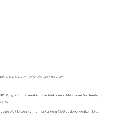
ld (Head of Spare Parts Prinoth GmbH). ©LEITNER GmbH
ND Mitglied im Klimabündnis Netzwerk. Mit dieser Verbindung
 ein.
rechte Welt leisten können. Unter dem Motto „global denken, lokal