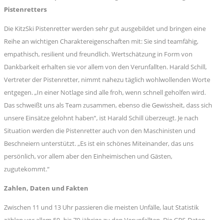
Pistenretters
Die KitzSki Pistenretter werden sehr gut ausgebildet und bringen eine
Reihe an wichtigen Charaktereigenschaften mit: Sie sind teamfähig,
empathisch, resilient und freundlich. Wertschätzung in Form von
Dankbarkeit erhalten sie vor allem von den Verunfallten. Harald Schill,
Vertreter der Pistenretter, nimmt nahezu täglich wohlwollenden Worte
entgegen. „In einer Notlage sind alle froh, wenn schnell geholfen wird.
Das schweißt uns als Team zusammen, ebenso die Gewissheit, dass sich
unsere Einsätze gelohnt haben“, ist Harald Schill überzeugt. Je nach
Situation werden die Pistenretter auch von den Maschinisten und
Beschneiern unterstützt. „Es ist ein schönes Miteinander, das uns
persönlich, vor allem aber den Einheimischen und Gästen,
zugutekommt.“
Zahlen, Daten und Fakten
Zwischen 11 und 13 Uhr passieren die meisten Unfälle, laut Statistik
zählen vor allem 50- bis 70-jährige zu den Verunfallten. Die GPS-Daten