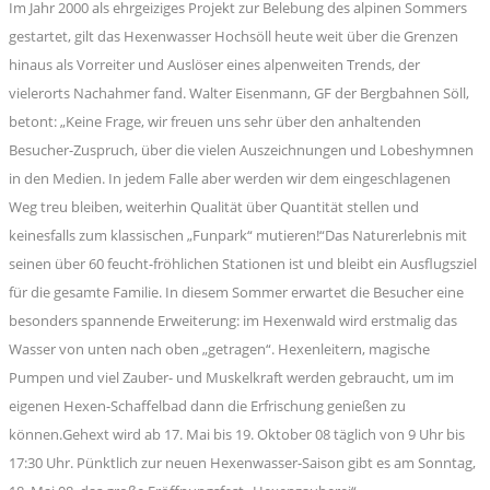
Im Jahr 2000 als ehrgeiziges Projekt zur Belebung des alpinen Sommers
gestartet, gilt das Hexenwasser Hochsöll heute weit über die Grenzen
hinaus als Vorreiter und Auslöser eines alpenweiten Trends, der
vielerorts Nachahmer fand. Walter Eisenmann, GF der Bergbahnen Söll,
betont: „Keine Frage, wir freuen uns sehr über den anhaltenden
Besucher-Zuspruch, über die vielen Auszeichnungen und Lobeshymnen
in den Medien. In jedem Falle aber werden wir dem eingeschlagenen
Weg treu bleiben, weiterhin Qualität über Quantität stellen und
keinesfalls zum klassischen „Funpark“ mutieren!“Das Naturerlebnis mit
seinen über 60 feucht-fröhlichen Stationen ist und bleibt ein Ausflugsziel
für die gesamte Familie. In diesem Sommer erwartet die Besucher eine
besonders spannende Erweiterung: im Hexenwald wird erstmalig das
Wasser von unten nach oben „getragen“. Hexenleitern, magische
Pumpen und viel Zauber- und Muskelkraft werden gebraucht, um im
eigenen Hexen-Schaffelbad dann die Erfrischung genießen zu
können.Gehext wird ab 17. Mai bis 19. Oktober 08 täglich von 9 Uhr bis
17:30 Uhr. Pünktlich zur neuen Hexenwasser-Saison gibt es am Sonntag,