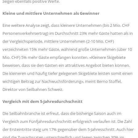
zeigen ebenfalls positive Werte.
Kleine und mittlere Unternehmen als Gewinner
Eine weitere Analyse zeigt, dass kleinere Unternehmen (bis 2 Mio. CHF
Personenverkehrsertrag) im Durchschnitt 23% mehr Gäste hatten als in
der Vergleichsperiode, mittlere Unternehmen (2-10 Mio. CHF)
verzeichneten 15% mehr Gäste, während große Unternehmen (über 10
Mio. CHF) 5% mehr Gäste empfangen konnten. «Kleinere Skigebiete
beweisen, dass sie den Gästen ein attraktives Angebot bieten können.
Die kleineren und häufig tiefer gelegenen Skigebiete leisten somit einen
wichtigen Beitrag zur Nachwuchsförderung», meint Berno Stoffel,
Direktor von Seilbahnen Schweiz.
Vergleich mit dem 5-Jahresdurchschnitt
Die Seilbahnbranche ist erfreut, dass die bisherige Saison auch im
Vergleich zum Fünfjahresdurchschnitt erfolgreich verlaufen ist. Die Zahl
der Ersteintritte steig um 17% gegenüber dem 5-Jahresschnitt. Auch hier
sind die Zuwachsraten unterschiedlich und liegen zwischen 30% im