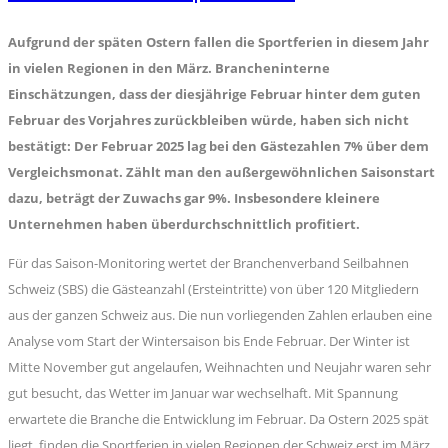
Aufgrund der späten Ostern fallen die Sportferien in diesem Jahr
in vielen Regionen in den März. Brancheninterne
Einschätzungen, dass der diesjährige Februar hinter dem guten
Februar des Vorjahres zurückbleiben würde, haben sich nicht
bestätigt: Der Februar 2025 lag bei den Gästezahlen 7% über dem
Vergleichsmonat. Zählt man den außergewöhnlichen Saisonstart
dazu, beträgt der Zuwachs gar 9%. Insbesondere kleinere
Unternehmen haben überdurchschnittlich profitiert.
Für das Saison-Monitoring wertet der Branchenverband Seilbahnen
Schweiz (SBS) die Gästeanzahl (Ersteintritte) von über 120 Mitgliedern
aus der ganzen Schweiz aus. Die nun vorliegenden Zahlen erlauben eine
Analyse vom Start der Wintersaison bis Ende Februar. Der Winter ist
Mitte November gut angelaufen, Weihnachten und Neujahr waren sehr
gut besucht, das Wetter im Januar war wechselhaft. Mit Spannung
erwartete die Branche die Entwicklung im Februar. Da Ostern 2025 spät
liegt, finden die Sportferien in vielen Regionen der Schweiz erst im März