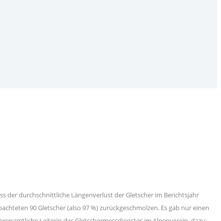
s der durchschnittliche Längenverlust der Gletscher im Berichtsjahr
bachteten 90 Gletscher (also 97 %) zurückgeschmolzen. Es gab nur einen
ehrenamtliche Leiterin des Gletschermessdienstes im Alpenverein, dazu: