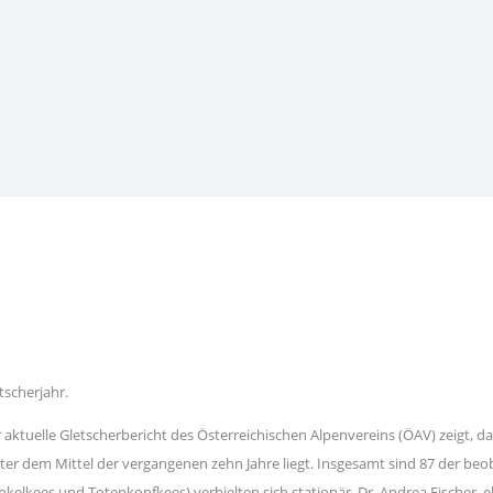
tscherjahr.
ktuelle Gletscherbericht des Österreichischen Alpenvereins (ÖAV) zeigt, das
er dem Mittel der vergangenen zehn Jahre liegt. Insgesamt sind 87 der beo
kelkees und Totenkopfkees) verhielten sich stationär. Dr. Andrea Fischer, 