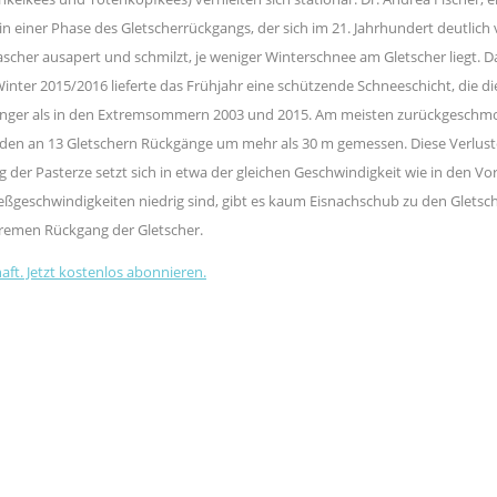
 in einer Phase des Gletscherrückgangs, der sich im 21. Jahrhundert deutlic
cher ausapert und schmilzt, je weniger Winterschnee am Gletscher liegt. Das
nter 2015/2016 lieferte das Frühjahr eine schützende Schneeschicht, die d
eringer als in den Extremsommern 2003 und 2015. Am meisten zurückgeschmolze
 wurden an 13 Gletschern Rückgänge um mehr als 30 m gemessen. Diese Verlust
er Pasterze setzt sich in etwa der gleichen Geschwindigkeit wie in den V
ließgeschwindigkeiten niedrig sind, gibt es kaum Eisnachschub zu den Glet
remen Rückgang der Gletscher.