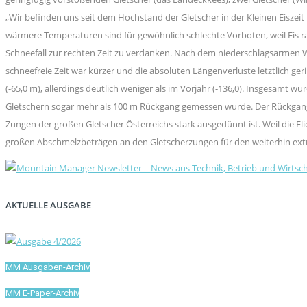
„Wir befinden uns seit dem Hochstand der Gletscher in der Kleinen Eiszeit
wärmere Temperaturen sind für gewöhnlich schlechte Vorboten, weil Eis ras
Schneefall zur rechten Zeit zu verdanken. Nach dem niederschlagsarmen Wi
schneefreie Zeit war kürzer und die absoluten Längenverluste letztlich g
(-65,0 m), allerdings deutlich weniger als im Vorjahr (-136,0). Insgesamt
Gletschern sogar mehr als 100 m Rückgang gemessen wurde. Der Rückgang d
Zungen der großen Gletscher Österreichs stark ausgedünnt ist. Weil die F
großen Abschmelzbeträgen an den Gletscherzungen für den weiterhin ext
AKTUELLE AUSGABE
MM Ausgaben-Archiv
MM E-Paper-Archiv