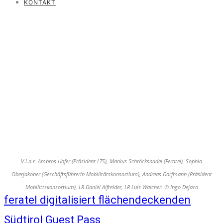
KONTAKT
V.l.n.r. Ambros Hofer (Präsident LTS), Markus Schröcksnadel (Feratel), Sophia
Oberjakober (Geschäftsführerin Mobilitätskonsortium), Andreas Dorfmann (Präsident
Mobilittskonsortium), LR Daniel Alfreider, LR Luis Walcher. © Ingo Dejaco
feratel digitalisiert flächendeckenden
Südtirol Guest Pass