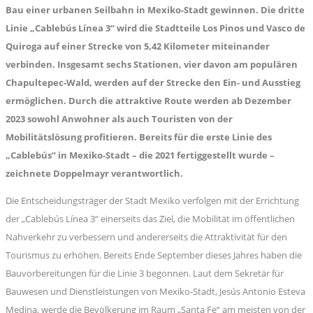
Bau einer urbanen Seilbahn in Mexiko-Stadt gewinnen. Die dritte
Linie „Cablebús Línea 3“ wird die Stadtteile Los Pinos und Vasco de
Quiroga auf einer Strecke von 5,42 Kilometer miteinander
verbinden. Insgesamt sechs Stationen, vier davon am populären
Chapultepec-Wald, werden auf der Strecke den Ein- und Ausstieg
ermöglichen. Durch die attraktive Route werden ab Dezember
2023 sowohl Anwohner als auch Touristen von der
Mobilitätslösung profitieren. Bereits für die erste Linie des
„Cablebús“ in Mexiko-Stadt – die 2021 fertiggestellt wurde –
zeichnete Doppelmayr verantwortlich.
Die Entscheidungsträger der Stadt Mexiko verfolgen mit der Errichtung
der „Cablebús Línea 3“ einerseits das Ziel, die Mobilität im öffentlichen
Nahverkehr zu verbessern und andererseits die Attraktivität für den
Tourismus zu erhöhen. Bereits Ende September dieses Jahres haben die
Bauvorbereitungen für die Linie 3 begonnen. Laut dem Sekretär für
Bauwesen und Dienstleistungen von Mexiko-Stadt, Jesús Antonio Esteva
Medina, werde die Bevölkerung im Raum „Santa Fe“ am meisten von der