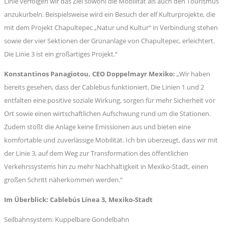
Linie verfolgen wir das Ziel sowohl die Mobilität als auch den Tourismus
anzukurbeln. Beispielsweise wird ein Besuch der elf Kulturprojekte, die
mit dem Projekt Chapultepec „Natur und Kultur“ in Verbindung stehen
sowie der vier Sektionen der Grünanlage von Chapultepec, erleichtert.
Die Linie 3 ist ein großartiges Projekt.“
Konstantinos Panagiotou, CEO Doppelmayr Mexiko:
„Wir haben
bereits gesehen, dass der Cablebus funktioniert. Die Linien 1 und 2
entfalten eine positive soziale Wirkung, sorgen für mehr Sicherheit vor
Ort sowie einen wirtschaftlichen Aufschwung rund um die Stationen.
Zudem stößt die Anlage keine Emissionen aus und bieten eine
komfortable und zuverlässige Mobilität. Ich bin überzeugt, dass wir mit
der Linie 3, auf dem Weg zur Transformation des öffentlichen
Verkehrssystems hin zu mehr Nachhaltigkeit in Mexiko-Stadt, einen
großen Schritt näherkommen werden.“
Im Überblick: Cablebús Línea 3, Mexiko-Stadt
Seilbahnsystem: Kuppelbare Gondelbahn