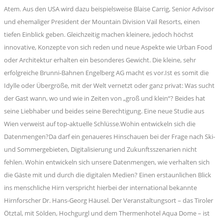
Atem. Aus den USA wird dazu beispielsweise Blaise Carrig, Senior Advisor
und ehemaliger President der Mountain Division Vail Resorts, einen
tiefen Einblick geben. Gleichzeitig machen kleinere, jedoch höchst
innovative, Konzepte von sich reden und neue Aspekte wie Urban Food
oder Architektur erhalten ein besonderes Gewicht. Die kleine, sehr
erfolgreiche Brunni-Bahnen Engelberg AG macht es vor.Ist es somit die
Idylle oder Übergröße, mit der Welt vernetzt oder ganz privat: Was sucht
der Gast wann, wo und wie in Zeiten von „groß und klein“? Beides hat
seine Liebhaber und beides seine Berechtigung. Eine neue Studie aus
Wien verweist auf top-aktuelle Schlüsse.Wohin entwickeln sich die
Datenmengen?Da darf ein genaueres Hinschauen bei der Frage nach Ski-
und Sommergebieten, Digitalisierung und Zukunftsszenarien nicht
fehlen. Wohin entwickeln sich unsere Datenmengen, wie verhalten sich
die Gäste mit und durch die digitalen Medien? Einen erstaunlichen Blick
ins menschliche Hirn verspricht hierbei der international bekannte
Hirnforscher Dr. Hans-Georg Häusel. Der Veranstaltungsort – das Tiroler
Ötztal, mit Sölden, Hochgurgl und dem Thermenhotel Aqua Dome – ist