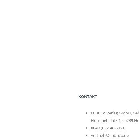
KONTAKT
EuBuCo Verlag GmbH, Geh
Hummel-Platz 4, 65239 H
0049-(0)6146-605-0
vertrieb@eubuco.de