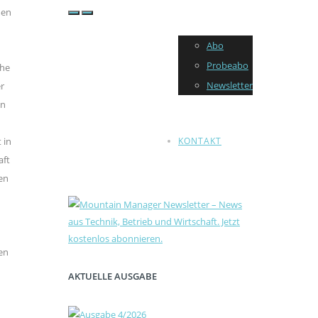
men
Abo
Probeabo
che
Newsletter
er
en
KONTAKT
 in
aft
en
en
AKTUELLE AUSGABE