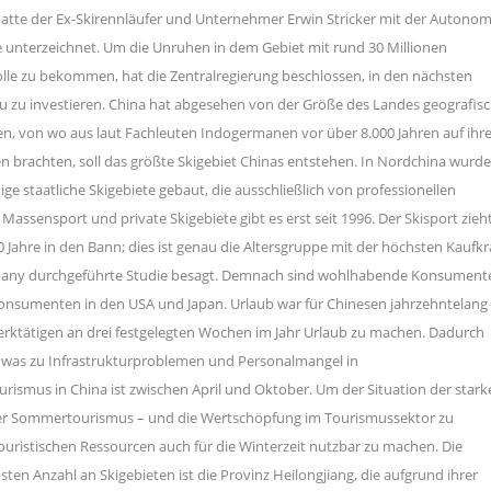
 hatte der Ex-Skirennläufer und Unternehmer Erwin Stricker mit der Autono
e unterzeichnet. Um die Unruhen in dem Gebiet mit rund 30 Millionen
le zu bekommen, hat die Zentralregierung beschlossen, in den nächsten
bau zu investieren. China hat abgesehen von der Größe des Landes geografis
sien, von wo aus laut Fachleuten Indogermanen vor über 8.000 Jahren auf ihr
 brachten, soll das größte Skigebiet Chinas entstehen. In Nordchina wurd
ge staatliche Skigebiete gebaut, die ausschließlich von professionellen
assensport und private Skigebiete gibt es erst seit 1996. Der Skisport zieht
Jahre in den Bann; dies ist genau die Altersgruppe mit der höchsten Kaufkr
pany durchgeführte Studie besagt. Demnach sind wohlhabende Konsument
 Konsumenten in den USA und Japan. Urlaub war für Chinesen jahrzehntelang
Werktätigen an drei festgelegten Wochen im Jahr Urlaub zu machen. Dadurch
 was zu Infrastrukturproblemen und Personalmangel in
rismus in China ist zwischen April und Oktober. Um der Situation der stark
er Sommertourismus – und die Wertschöpfung im Tourismussektor zu
ouristischen Ressourcen auch für die Winterzeit nutzbar zu machen. Die
en Anzahl an Skigebieten ist die Provinz Heilongjiang, die aufgrund ihrer