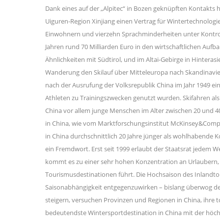
Dank eines auf der „Alpitec“ in Bozen geknüpften Kontakts
Uiguren-Region Xinjiang einen Vertrag für Wintertechnologi
Einwohnern und vierzehn Sprachminderheiten unter Kontrol
Jahren rund 70 Milliarden Euro in den wirtschaftlichen Auf
Ähnlichkeiten mit Südtirol, und im Altai-Gebirge in Hintera
Wanderung den Skilauf über Mitteleuropa nach Skandinavien
nach der Ausrufung der Volksrepublik China im Jahr 1949 eini
Athleten zu Trainingszwecken genutzt wurden. Skifahren als M
China vor allem junge Menschen im Alter zwischen 20 und 40 
in China, wie vom Marktforschungsinstitut McKinsey&Com
in China durchschnittlich 20 Jahre jünger als wohlhabende
ein Fremdwort. Erst seit 1999 erlaubt der Staatsrat jedem 
kommt es zu einer sehr hohen Konzentration an Urlaubern,
Tourismusdestinationen führt. Die Hochsaison des Inlandtou
Saisonabhängigkeit entgegenzuwirken – bislang überwog d
steigern, versuchen Provinzen und Regionen in China, ihre t
bedeutendste Wintersportdestination in China mit der höchst