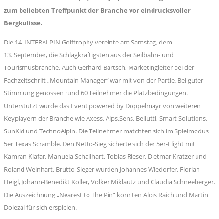
zum beliebten Treffpunkt der Branche vor eindrucksvoller
Bergkulisse.
Die 14. INTERALPIN Golftrophy vereinte am Samstag, dem
13. September, die Schlagkräftigsten aus der Seilbahn- und
Tourismusbranche. Auch Gerhard Bartsch, Marketingleiter bei der
Fachzeitschrift „Mountain Manager“ war mit von der Partie. Bei guter
Stimmung genossen rund 60 Teilnehmer die Platzbedingungen.
Unterstützt wurde das Event powered by Doppelmayr von weiteren
Keyplayern der Branche wie Axess, Alps.Sens, Bellutti, Smart Solutions,
SunKid und TechnoAlpin. Die Teilnehmer matchten sich im Spielmodus
5er Texas Scramble. Den Netto-Sieg sicherte sich der 5er-Flight mit
Kamran Kiafar, Manuela Schallhart, Tobias Rieser, Dietmar Kratzer und
Roland Weinhart. Brutto-Sieger wurden Johannes Wiedorfer, Florian
Heigl, Johann-Benedikt Koller, Volker Miklautz und Claudia Schneeberger.
Die Auszeichnung „Nearest to The Pin“ konnten Alois Raich und Martin
Dolezal für sich erspielen.