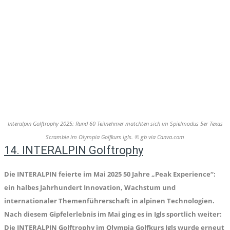
Interalpin Golftrophy 2025: Rund 60 Teilnehmer matchten sich im Spielmodus 5er Texas
Scramble im Olympia Golfkurs Igls. © gb via Canva.com
14. INTERALPIN Golftrophy
Die INTERALPIN feierte im Mai 2025 50 Jahre „Peak Experience“:
ein halbes Jahrhundert Innovation, Wachstum und
internationaler Themenführerschaft in alpinen Technologien.
Nach diesem Gipfelerlebnis im Mai ging es in Igls sportlich weiter:
Die INTERALPIN Golftrophy im Olympia Golfkurs Igls wurde erneut