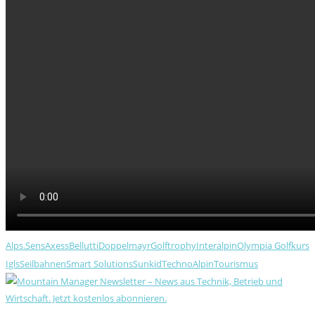
Alps.Sens
Axess
Bellutti
Doppelmayr
Golftrophy
Interalpin
Olympia Golfkurs
Igls
Seilbahnen
Smart Solutions
Sunkid
TechnoAlpin
Tourismus