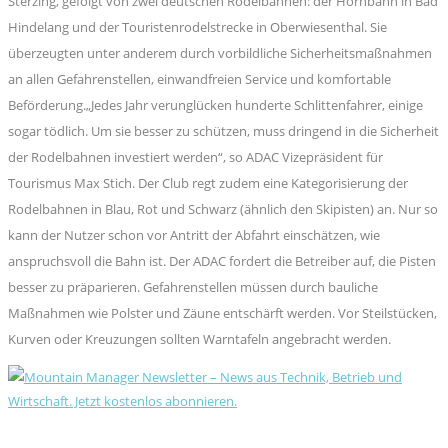
Sterzing, gefolgt von zwei deutschen Rodelbahnen: der Hornbahn in Bad
Hindelang und der Touristenrodelstrecke in Oberwiesenthal. Sie
überzeugten unter anderem durch vorbildliche Sicherheitsmaßnahmen
an allen Gefahrenstellen, einwandfreien Service und komfortable
Beförderung.„Jedes Jahr verunglücken hunderte Schlittenfahrer, einige
sogar tödlich. Um sie besser zu schützen, muss dringend in die Sicherheit
der Rodelbahnen investiert werden“, so ADAC Vizepräsident für
Tourismus Max Stich. Der Club regt zudem eine Kategorisierung der
Rodelbahnen in Blau, Rot und Schwarz (ähnlich den Skipisten) an. Nur so
kann der Nutzer schon vor Antritt der Abfahrt einschätzen, wie
anspruchsvoll die Bahn ist. Der ADAC fordert die Betreiber auf, die Pisten
besser zu präparieren. Gefahrenstellen müssen durch bauliche
Maßnahmen wie Polster und Zäune entschärft werden. Vor Steilstücken,
Kurven oder Kreuzungen sollten Warntafeln angebracht werden.