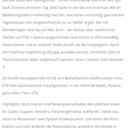
läuft, können an einem Tag 3000 Gäste in der SB und nochmals 400 im
Bedienungssektor verköstigt werden, was einen (vorsichtig) geschätzten
Tagesumsatz von umgerechnet bis zu ca. 34000  ergibt. Bei 120
Betriebstagen sind das 4,4 Mio. Euro – ein stolzes aber realistisches
Ziel!Die von FHE + Gastra ausgestattete neue Küche ist flächenmäßig
etwas kleiner und an anderer Stelle situiert als die Vorgängerin, damit
der FreeFlow möglichst großzügig ausfallen konnte. Immerhin 250 m2
Fläche konnten dafür aufgebracht werden, dazu 5 Kassen statt ehemals
3.
3D-Grafik Hauptgeschoß mit SB und Bedienbereich (rechts oben). Foto:
ETB Plan Gastrotechnik Hauptgeschoß. In der Mitte SB-Markt, Pizzeria
ganz oben. Foto: ETB
Highlights: Rösti-Station und RiesenpfanneNeben den üblichen Inseln
für Salate, Suppen, Desserts, Flaschengetränke, Kaffee etc. bietet das
neue Ice-Restaurant zwei Spezial-Schwerpunkte: zum einen die Rösti-
Station und zum anderen die Riesenpfanne, angeblich die Einzige in