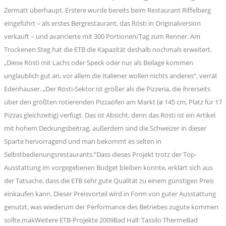
Zermatt überhaupt. Erstere wurde bereits beim Restaurant Riffelberg
eingeführt – als erstes Bergrestaurant, das Rösti in Originalversion
verkauft – und avancierte mit 300 Portionen/Tag zum Renner. Am
Trockenen Steg hat die ETB die Kapazität deshalb nochmals erweitert.
„Diese Rösti mit Lachs oder Speck oder nur als Beilage kommen
unglaublich gut an, vor allem die Italiener wollen nichts anderes“, verrät
Edenhauser. „Der Rösti-Sektor ist größer als die Pizzeria, die ihrerseits
über den größten rotierenden Pizzaöfen am Markt (ø 145 cm, Platz für 17
Pizzas gleichzeitig) verfügt. Das ist Absicht, denn das Rösti ist ein Artikel
mit hohem Deckungsbeitrag, außerdem sind die Schweizer in dieser
Sparte hervorragend und man bekommt es selten in
Selbstbedienungsrestaurants.“Dass dieses Projekt trotz der Top-
Ausstattung im vorgegebenen Budget bleiben konnte, erklärt sich aus
der Tatsache, dass die ETB sehr gute Qualität zu einem günstigen Preis
einkaufen kann. Dieser Preisvorteil wird in Form von guter Ausstattung
genutzt, was wiederum der Performance des Betriebes zugute kommen
sollte.makWeitere ETB-Projekte 2009Bad Hall: Tassilo ThermeBad