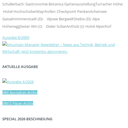
Schallerbach: Gastronomie Botanica GartenausstellungTurracher Höhe:
Hotel HochschoberMayrhofen: Checkpoint PenkenAchensee:
GaisalmImmenstadt (D): Alpsee BergweltSteibis (D): Alpe
HoheneggSeiser Alm (I): Dialer SciliarAntholz (I): Hotel Alpenhof
Ausgabe 8/2009
AKTUELLE AUSGABE
MM Ausgaben-Archiv
MM E-Paper-Archiv
SPECIAL 2026 BESCHNEIUNG