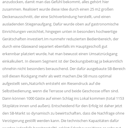
anzudocken, damit man das Gefühl bekommt, alles gehört hier
zusammen. Realisiert wurde diese Idee durch einen 25 m2 großen
Deckenausschnitt, der eine Sichtverbindung herstellt, und einen
ausladenden Stiegenaufgang. Dafür wurde oben auf gastronomische
Einrichtungen verzichtet, hingegen unten in besonders hochwertige
Gerätschaften investiert.Im nunmehr reduzierten Bedienbereich, der
durch eine Glaswand separiert ebenfalls im Hauptgeschoß gut
erkennbar platziert wurde, hat man bewusst einen Umsatzrückgang
einkalkuliert. In diesem Segment ist der Deckungsbeitrag ja bekanntlich
ohnehin nicht besonders berauschend. Der dafür ausgebaute SB-Bereich
soll diesen Rückgang mehr als wett machen.Die SB muss optimal
aufgestellt sein„Natürlich entsteht ein Riesendruck auf die
Selbstbedienung, wenn die Terrasse und beide Geschosse offen sind.
Dann können 1000 Gäste auf einen Schlag ins Lokal kommen (total 1153
Sitzplätze innen und außen). Entscheidend für den Erfolg ist daher jetzt
den SB-Markt so dynamisch zu bewirtschaften, dass die Nachfrage ohne
Verzögerung gestillt werden kann. Die technischen Kapazitäten dafür
wurden jedenfalls bereitgestellt“, erklärt Edenhauser.Wenn es sehr gut