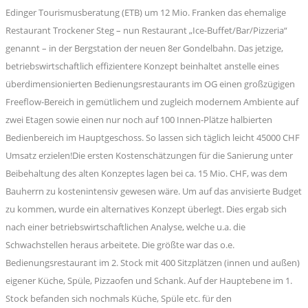
Edinger Tourismusberatung (ETB) um 12 Mio. Franken das ehemalige
Restaurant Trockener Steg – nun Restaurant „Ice-Buffet/Bar/Pizzeria“
genannt – in der Bergstation der neuen 8er Gondelbahn. Das jetzige,
betriebswirtschaftlich effizientere Konzept beinhaltet anstelle eines
überdimensionierten Bedienungsrestaurants im OG einen großzügigen
Freeflow-Bereich in gemütlichem und zugleich modernem Ambiente auf
zwei Etagen sowie einen nur noch auf 100 Innen-Plätze halbierten
Bedienbereich im Hauptgeschoss. So lassen sich täglich leicht 45000 CHF
Umsatz erzielen!Die ersten Kostenschätzungen für die Sanierung unter
Beibehaltung des alten Konzeptes lagen bei ca. 15 Mio. CHF, was dem
Bauherrn zu kostenintensiv gewesen wäre. Um auf das anvisierte Budget
zu kommen, wurde ein alternatives Konzept überlegt. Dies ergab sich
nach einer betriebswirtschaftlichen Analyse, welche u.a. die
Schwachstellen heraus arbeitete. Die größte war das o.e.
Bedienungsrestaurant im 2. Stock mit 400 Sitzplätzen (innen und außen)
eigener Küche, Spüle, Pizzaofen und Schank. Auf der Hauptebene im 1.
Stock befanden sich nochmals Küche, Spüle etc. für den