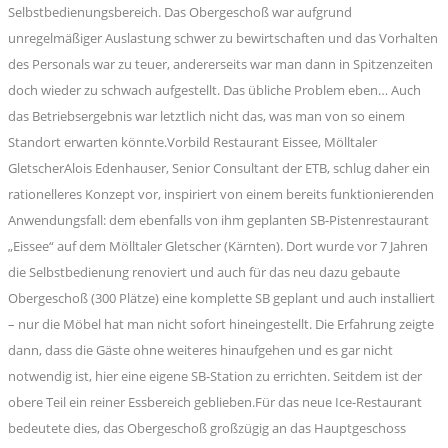
Selbstbedienungsbereich. Das Obergeschoß war aufgrund
unregelmäßiger Auslastung schwer zu bewirtschaften und das Vorhalten
des Personals war zu teuer, andererseits war man dann in Spitzenzeiten
doch wieder zu schwach aufgestellt. Das übliche Problem eben… Auch
das Betriebsergebnis war letztlich nicht das, was man von so einem
Standort erwarten könnte.Vorbild Restaurant Eissee, Mölltaler
GletscherAlois Edenhauser, Senior Consultant der ETB, schlug daher ein
rationelleres Konzept vor, inspiriert von einem bereits funktionierenden
Anwendungsfall: dem ebenfalls von ihm geplanten SB-Pistenrestaurant
„Eissee“ auf dem Mölltaler Gletscher (Kärnten). Dort wurde vor 7 Jahren
die Selbstbedienung renoviert und auch für das neu dazu gebaute
Obergeschoß (300 Plätze) eine komplette SB geplant und auch installiert
– nur die Möbel hat man nicht sofort hineingestellt. Die Erfahrung zeigte
dann, dass die Gäste ohne weiteres hinaufgehen und es gar nicht
notwendig ist, hier eine eigene SB-Station zu errichten. Seitdem ist der
obere Teil ein reiner Essbereich geblieben.Für das neue Ice-Restaurant
bedeutete dies, das Obergeschoß großzügig an das Hauptgeschoss