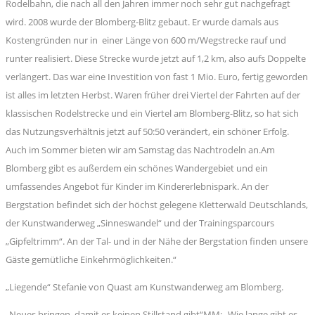
Rodelbahn, die nach all den Jahren immer noch sehr gut nachgefragt
wird. 2008 wurde der Blomberg-Blitz gebaut. Er wurde damals aus
Kostengründen nur in einer Länge von 600 m/Wegstrecke rauf und
runter realisiert. Diese Strecke wurde jetzt auf 1,2 km, also aufs Doppelte
verlängert. Das war eine Investition von fast 1 Mio. Euro, fertig geworden
ist alles im letzten Herbst. Waren früher drei Viertel der Fahrten auf der
klassischen Rodelstrecke und ein Viertel am Blomberg-Blitz, so hat sich
das Nutzungsverhältnis jetzt auf 50:50 verändert, ein schöner Erfolg.
Auch im Sommer bieten wir am Samstag das Nachtrodeln an.Am
Blomberg gibt es außerdem ein schönes Wandergebiet und ein
umfassendes Angebot für Kinder im Kindererlebnispark. An der
Bergstation befindet sich der höchst gelegene Kletterwald Deutschlands,
der Kunstwanderweg „Sinneswandel“ und der Trainingsparcours
„Gipfeltrimm“. An der Tal- und in der Nähe der Bergstation finden unsere
Gäste gemütliche Einkehrmöglichkeiten.“
„Liegende“ Stefanie von Quast am Kunstwanderweg am Blomberg.
„Neues bringen, damit es keinen Stillstand gibt“MM: „Wie lange gibt es