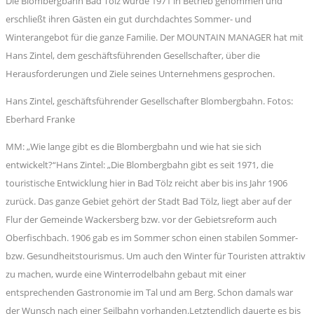
Die Blombergbahn Bad Tölz wurde 1971 in Betrieb genommen und
erschließt ihren Gästen ein gut durchdachtes Sommer- und
Winterangebot für die ganze Familie. Der MOUNTAIN MANAGER hat mit
Hans Zintel, dem geschäftsführenden Gesellschafter, über die
Herausforderungen und Ziele seines Unternehmens gesprochen.
Hans Zintel, geschäftsführender Gesellschafter Blombergbahn. Fotos:
Eberhard Franke
MM: „Wie lange gibt es die Blombergbahn und wie hat sie sich
entwickelt?“Hans Zintel: „Die Blombergbahn gibt es seit 1971, die
touristische Entwicklung hier in Bad Tölz reicht aber bis ins Jahr 1906
zurück. Das ganze Gebiet gehört der Stadt Bad Tölz, liegt aber auf der
Flur der Gemeinde Wackersberg bzw. vor der Gebietsreform auch
Oberfischbach. 1906 gab es im Sommer schon einen stabilen Sommer-
bzw. Gesundheitstourismus. Um auch den Winter für Touristen attraktiv
zu machen, wurde eine Winterrodelbahn gebaut mit einer
entsprechenden Gastronomie im Tal und am Berg. Schon damals war
der Wunsch nach einer Seilbahn vorhanden.Letztendlich dauerte es bis