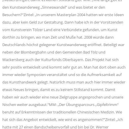
den Kunstwanderweg „Sinneswandel“ und was bietet er den
Besuchern?“Zintel: „In unserem Masterplan 2004 hatten wir erste Ideen
dazu, aber kein Geld zur Gestaltung. Dann habe ich in der Vorsitzenden
vom Kunstverein Tölzer Land eine Verbündete gefunden, um Kunst
dorthin zu bringen, wo man Zeit und Muße hat. 2008 wurde dann
Deutschlands höchst gelegener Kunstwanderweg eröffnet. Beteiligt war
neben der Blombergbahn und den Gemeinden Bad Tölz und
Wackersberg auch der Kulturfonds Oberbayern. Das Projekt hat sich
sehr positiv entwickelt und kommt sehr gut an. Man hat dort oben auch
immer wieder Symposien veranstaltet und so die Aufmerksamkeit auf
das Kunsthandwerk gelegt. Natürlich muss man auch hier immer wieder
etwas Neues bringen, damit es zu keinem Stillstand kommt. Damit
haben wir auch wieder eine neue Zielgruppe angesprochen und unsere
Nischen weiter ausgebaut.“MM: „Der Übungsparcours „Gipfeltrimm“
beruht auf Erkenntnissen der traditionellen Chinesischen Medizin. Wie
hat sich das Angebot entwickelt, wie wird es angenommen?“Zintel: „Ich
hatte mit 27 einen Bandscheibenvorfall und bin bei Dr. Werner