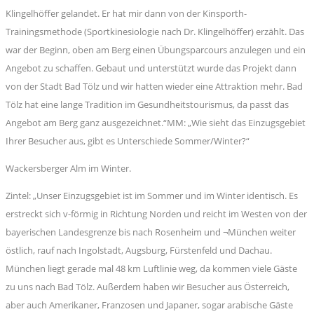
Klingelhöffer gelandet. Er hat mir dann von der Kinsporth-
Trainingsmethode (Sportkinesiologie nach Dr. Klingelhöffer) erzählt. Das
war der Beginn, oben am Berg einen Übungsparcours anzulegen und ein
Angebot zu schaffen. Gebaut und unterstützt wurde das Projekt dann
von der Stadt Bad Tölz und wir hatten wieder eine Attraktion mehr. Bad
Tölz hat eine lange Tradition im Gesundheitstourismus, da passt das
Angebot am Berg ganz ausgezeichnet.“MM: „Wie sieht das Einzugsgebiet
Ihrer Besucher aus, gibt es Unterschiede Sommer/Winter?“
Wackersberger Alm im Winter.
Zintel: „Unser Einzugsgebiet ist im Sommer und im Winter identisch. Es
erstreckt sich v-förmig in Richtung Norden und reicht im Westen von der
bayerischen Landesgrenze bis nach Rosenheim und ¬München weiter
östlich, rauf nach Ingolstadt, Augsburg, Fürstenfeld und Dachau.
München liegt gerade mal 48 km Luftlinie weg, da kommen viele Gäste
zu uns nach Bad Tölz. Außerdem haben wir Besucher aus Österreich,
aber auch Amerikaner, Franzosen und Japaner, sogar arabische Gäste