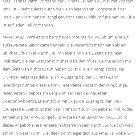
Mag. Hannes Parth, Vorstand der Silvretta Seilbahn AG hier mit Popstar
Pink, ist – nicht zuletzt durch die vielen legendären Konzerte auf der
Idalp – an Prominenz in Ischgl gewöhnt. Das Publikum für einen VIP Club
ist auf jeden Fall vorhanden.
MM-FRAGE: „Wird es sich beim neuen Mountain VIP-Club um eine Art
aufgewertete Saisonkarte handeln, die wesentlich mehr kann als ein
übliches Lift-Ticket?Parth: „Ja, im Paket sind viele Zusatzleistungen
inkludiert, die der Gast sonst mühsam kaufen muss, welche jedoch mit
dem Skifahren nichts zu tun haben. So ist u. a. ein Parkplatz bei der
Silvretta-Tiefgarage dabei, ein VIP-Zugang bei der Silvretta-Bahn
(allerdings nur bei dieser Bahn!), reservierte Plätze in der VIP-Lounge,
reservierte Skidepots am Berg & im Tal, Test der neuesten
Skier/Snowboards, Erlebnistour mit Skiguide, Zugang zu den VIP-
Lounges bei Events, kostenloser Transport zum Rodelabend inkl. Rodel,
Anmietung der VIP-Lounge für private Parties usw.MM-FRAGE: „Wird
dieses Angebot eine Premiere in Österreich sein?Parth: „So weit ich weiß
schon in dieser Form. Die Idee kommt eigentlich aus Amerika, wobei wir