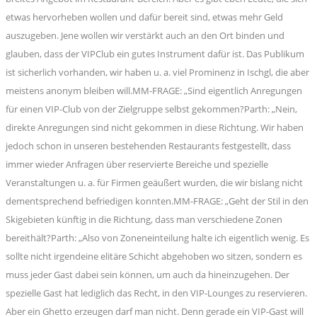
etwas hervorheben wollen und dafür bereit sind, etwas mehr Geld
auszugeben. Jene wollen wir verstärkt auch an den Ort binden und
glauben, dass der VIPClub ein gutes Instrument dafür ist. Das Publikum
ist sicherlich vorhanden, wir haben u. a. viel Prominenz in Ischgl, die aber
meistens anonym bleiben will.MM-FRAGE: „Sind eigentlich Anregungen
für einen VIP-Club von der Zielgruppe selbst gekommen?Parth: „Nein,
direkte Anregungen sind nicht gekommen in diese Richtung. Wir haben
jedoch schon in unseren bestehenden Restaurants festgestellt, dass
immer wieder Anfragen über reservierte Bereiche und spezielle
Veranstaltungen u. a. für Firmen geäußert wurden, die wir bislang nicht
dementsprechend befriedigen konnten.MM-FRAGE: „Geht der Stil in den
Skigebieten künftig in die Richtung, dass man verschiedene Zonen
bereithält?Parth: „Also von Zoneneinteilung halte ich eigentlich wenig. Es
sollte nicht irgendeine elitäre Schicht abgehoben wo sitzen, sondern es
muss jeder Gast dabei sein können, um auch da hineinzugehen. Der
spezielle Gast hat lediglich das Recht, in den VIP-Lounges zu reservieren.
Aber ein Ghetto erzeugen darf man nicht. Denn gerade ein VIP-Gast will