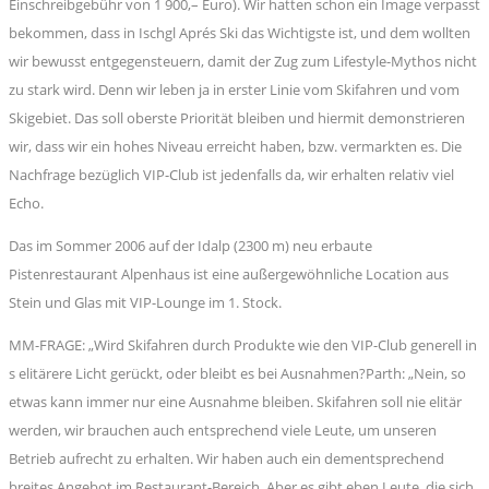
Einschreibgebühr von 1 900,– Euro). Wir hatten schon ein Image verpasst
bekommen, dass in Ischgl Aprés Ski das Wichtigste ist, und dem wollten
wir bewusst entgegensteuern, damit der Zug zum Lifestyle-Mythos nicht
zu stark wird. Denn wir leben ja in erster Linie vom Skifahren und vom
Skigebiet. Das soll oberste Priorität bleiben und hiermit demonstrieren
wir, dass wir ein hohes Niveau erreicht haben, bzw. vermarkten es. Die
Nachfrage bezüglich VIP-Club ist jedenfalls da, wir erhalten relativ viel
Echo.
Das im Sommer 2006 auf der Idalp (2300 m) neu erbaute
Pistenrestaurant Alpenhaus ist eine außergewöhnliche Location aus
Stein und Glas mit VIP-Lounge im 1. Stock.
MM-FRAGE: „Wird Skifahren durch Produkte wie den VIP-Club generell in
s elitärere Licht gerückt, oder bleibt es bei Ausnahmen?Parth: „Nein, so
etwas kann immer nur eine Ausnahme bleiben. Skifahren soll nie elitär
werden, wir brauchen auch entsprechend viele Leute, um unseren
Betrieb aufrecht zu erhalten. Wir haben auch ein dementsprechend
breites Angebot im Restaurant-Bereich. Aber es gibt eben Leute, die sich