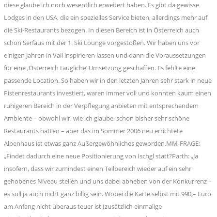
diese glaube ich noch wesentlich erweitert haben. Es gibt da gewisse
Lodges in den USA, die ein spezielles Service bieten, allerdings mehr auf
die Ski-Restaurants bezogen. In diesen Bereich ist in Österreich auch
schon Serfaus mit der 1. Ski Lounge vorgestoßen. Wir haben uns vor
einigen Jahren in Vail inspirieren lassen und dann die Voraussetzungen
für eine ,Österreich taugliche’ Umsetzung geschaffen. Es fehlte eine
passende Location. So haben wir in den letzten Jahren sehr stark in neue
Pistenrestaurants investiert, waren immer voll und konnten kaum einen
ruhigeren Bereich in der Verpflegung anbieten mit entsprechendem
Ambiente – obwohl wir, wie ich glaube, schon bisher sehr schöne
Restaurants hatten – aber das im Sommer 2006 neu errichtete
Alpenhaus ist etwas ganz Außergewöhnliches geworden.MM-FRAGE:
„Findet dadurch eine neue Positionierung von Ischgl statt?Parth: „Ja
insofern, dass wir zumindest einen Teilbereich wieder auf ein sehr
gehobenes Niveau stellen und uns dabei abheben von der Konkurrenz –
es soll ja auch nicht ganz billig sein. Wobei die Karte selbst mit 990,– Euro
am Anfang nicht überaus teuer ist (zusätzlich einmalige