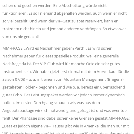
sehen und gesehen werden. Eine Abschottung würde nicht
funktionieren. Es soll niemand abgehalten werden, auch wenn er nicht
so viel bezahlt. Und wenn der VIP-Gast zu spät reserviert, kann er
trotzdem nicht hinein und jemand anderen verdrängen. So etwas war
von uns nie gedacht!
MM-FRAGE: „Wird es Nachahmer geben?Parth: „Es wird sicher
Nachahmer geben für dieses spezielle Produkt, weil eine generelle
Nachfrage da ist. Der VIP-Club wird für manche Orte ein sehr gutes
Instrument sein. Wir haben jetzt erst einmal mit dem Vorverkauf für die
Saison 07/08 – u. a. mit einem von Mountain Management (Bregenz)
gestalteten Folder – begonnen und wie o. a. bereits ein überraschend
gutes Echo. Das Leistungspaket werden wir jedoch immer dynamisch
halten. Im ersten Durchgang schauen wir, was aus dem
Angebotspackage wirklich notwendig und gefragt ist und was eventuell
fehlt. Der Phantasie sind dabei sicher keine Grenzen gesetzt.MM-FRAGE:
„Dass es jedoch eigene VIP- Häuser gibt wie in Amerika, die man nur mit
VIP-Ausweis betreten darf, ist nicht vorstellbar?Parth: „Nein, das möchte