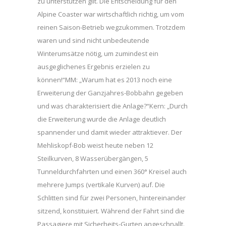
zu unterstützen gilt. Die Entscheidung für den
Alpine Coaster war wirtschaftlich richtig, um vom
reinen Saison-Betrieb wegzukommen. Trotzdem
waren und sind nicht unbedeutende
Winterumsätze nötig, um zumindest ein
ausgeglichenes Ergebnis erzielen zu
können!“MM: „Warum hat es 2013 noch eine
Erweiterung der Ganzjahres-Bobbahn gegeben
und was charakterisiert die Anlage?“Kern: „Durch
die Erweiterung wurde die Anlage deutlich
spannender und damit wieder attraktiever. Der
Mehliskopf-Bob weist heute neben 12
Steilkurven, 8 Wasserübergängen, 5
Tunneldurchfahrten und einen 360° Kreisel auch
mehrere Jumps (vertikale Kurven) auf. Die
Schlitten sind für zwei Personen, hintereinander
sitzend, konstituiert. Während der Fahrt sind die
Passagiere mit Sicherheits-Gurten angeschnallt.