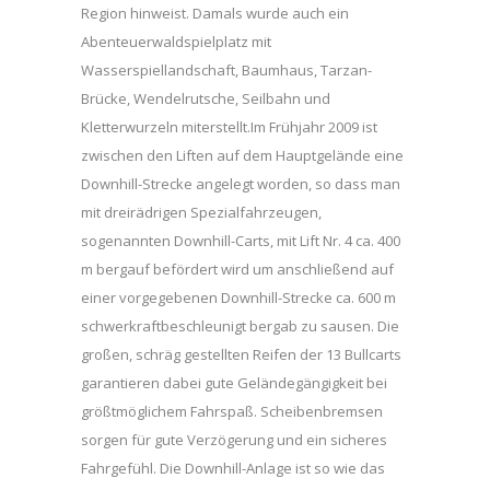
Region hinweist. Damals wurde auch ein
Abenteuerwaldspielplatz mit
Wasserspiellandschaft, Baumhaus, Tarzan-
Brücke, Wendelrutsche, Seilbahn und
Kletterwurzeln miterstellt.Im Frühjahr 2009 ist
zwischen den Liften auf dem Hauptgelände eine
Downhill-Strecke angelegt worden, so dass man
mit dreirädrigen Spezialfahrzeugen,
sogenannten Downhill-Carts, mit Lift Nr. 4 ca. 400
m bergauf befördert wird um anschließend auf
einer vorgegebenen Downhill-Strecke ca. 600 m
schwerkraftbeschleunigt bergab zu sausen. Die
großen, schräg gestellten Reifen der 13 Bullcarts
garantieren dabei gute Geländegängigkeit bei
größtmöglichem Fahrspaß. Scheibenbremsen
sorgen für gute Verzögerung und ein sicheres
Fahrgefühl. Die Downhill-Anlage ist so wie das