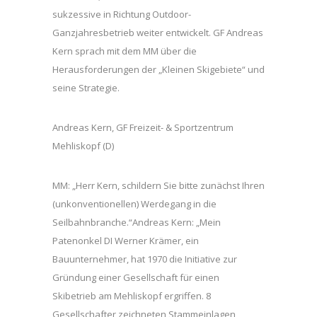
sukzessive in Richtung Outdoor-
Ganzjahresbetrieb weiter entwickelt. GF Andreas
Kern sprach mit dem MM über die
Herausforderungen der „Kleinen Skigebiete“ und
seine Strategie.
Andreas Kern, GF Freizeit- & Sportzentrum
Mehliskopf (D)
MM: „Herr Kern, schildern Sie bitte zunächst Ihren
(unkonventionellen) Werdegang in die
Seilbahnbranche.“Andreas Kern: „Mein
Patenonkel DI Werner Krämer, ein
Bauunternehmer, hat 1970 die Initiative zur
Gründung einer Gesellschaft für einen
Skibetrieb am Mehliskopf ergriffen. 8
Gesellschafter zeichneten Stammeinlagen,