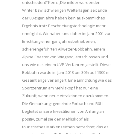
entschieden?“Kern: „Die milder werdenden
Winter bzw. schwierigen Wetterlagen seit Ende
der 80-ziger Jahre haben kein auskömmliches
Ergebnis trotz Beschneiungstechnologie mehr
ermöglicht. Wir haben uns daher im Jahr 2001 zur
Errichtung einer ganzjahresbetriebenen,
schienengeführten Allwetter-Bobbahn, einem
Alpine Coaster von Wiegand, entschlossen und
uns wie o.e. einem UVP-Verfahren gestellt. Diese
Bobbahn wurde im Jahr 2013 um 30% auf 1300 m
Gesamtlänge verlängert. Eine Einrichtung wie das
Sportzentrum am Mehliskopf hat nur eine
Zukunft, wenn neue Attraktionen dazukommen.
Die Gemarkungsgemeinde Forbach und Bühl
begleitet unsere Investitionen von Anfang an
positiv, zumal sie den Mehliskopf als
touristisches Markenzeichen betrachtet, das es