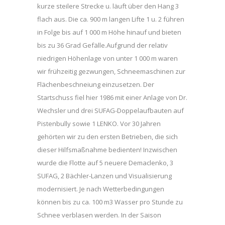
kurze steilere Strecke u. läuft über den Hang 3
flach aus. Die ca. 900 m langen Lifte 1 u. 2 führen
in Folge bis auf 1 000 m Höhe hinauf und bieten
bis zu 36 Grad Gefälle.Aufgrund der relativ
niedrigen Höhenlage von unter 1 000 m waren
wir frühzeitig gezwungen, Schneemaschinen zur
Flächenbeschneiung einzusetzen. Der
Startschuss fiel hier 1986 mit einer Anlage von Dr.
Wechsler und drei SUFAG-Doppelaufbauten auf
Pistenbully sowie 1 LENKO. Vor 30 Jahren
gehörten wir zu den ersten Betrieben, die sich
dieser Hilfsmaßnahme bedienten! Inzwischen
wurde die Flotte auf 5 neuere Demaclenko, 3
SUFAG, 2 Bächler-Lanzen und Visualisierung
modernisiert. Je nach Wetterbedingungen
können bis zu ca. 100 m3 Wasser pro Stunde zu
Schnee verblasen werden. In der Saison