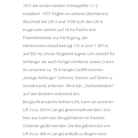
1971 die ersten beiden Schlepplifte 1 + 2
installiert. 1973 folgten im unteren (leichteren)
Abschnitt der Lift 3 und 1978 noch der Lift 4.
Insgesamt stehen auf 16 ha Fläche drei
Pistenkilometer zur Verfügung, der
Höhenunterschied beträgt 175 m (von 1 007 m
auf 832 m). Unser Skigebiet eignet sich sowohl für
Anfänger als auch Fortgeschrittene sowie Cracks.
An unserem ca. 70 m langen Seillift können
„blutige Anfänger“ sicheres Stehen auf Skiern u.
Snowboards erlernen. Wird das „Stehenbleiben“
auf den Brettern während des
Bergauftransports beherrscht, kann an unseren
Lift 3 (ca. 350 m Länge) gewechselt werden. Von
hier aus kann das Bergabfahren im flachen
Gelände geübt werden. Die Bergabstrecke von
Lift 4 (ca. 400 m Länge) enthält zu Beginn eine