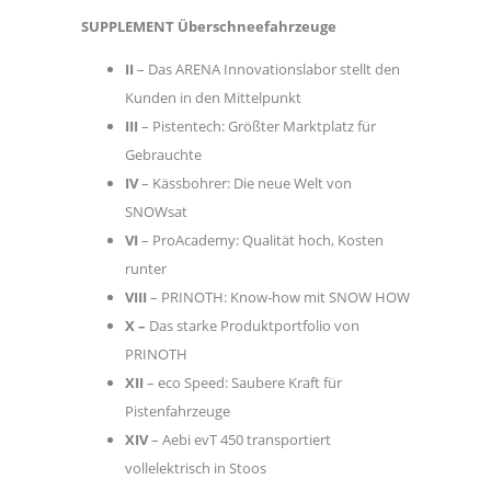
SUPPLEMENT Überschneefahrzeuge
II
– Das ARENA Innovationslabor stellt den
Kunden in den Mittelpunkt
III
– Pistentech: Größter Marktplatz für
Gebrauchte
IV
– Kässbohrer: Die neue Welt von
SNOWsat
VI
– ProAcademy: Qualität hoch, Kosten
runter
VIII
– PRINOTH: Know-how mit SNOW HOW
X –
Das starke Produktportfolio von
PRINOTH
XII
– eco Speed: Saubere Kraft für
Pistenfahrzeuge
XIV
– Aebi evT 450 transportiert
vollelektrisch in Stoos