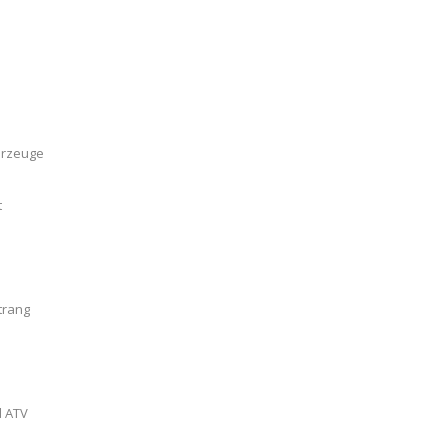
hrzeuge
t
trang
d ATV