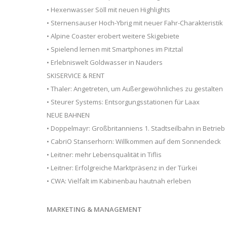
• Hexenwasser Söll mit neuen Highlights
• Sternensauser Hoch-Ybrig mit neuer Fahr-Charakteristik
• Alpine Coaster erobert weitere Skigebiete
• Spielend lernen mit Smartphones im Pitztal
• Erlebniswelt Goldwasser in Nauders
SKISERVICE & RENT
• Thaler: Angetreten, um Außergewöhnliches zu gestalten
• Steurer Systems: Entsorgungsstationen für Laax
NEUE BAHNEN
• Doppelmayr: Großbritanniens 1. Stadtseilbahn in Betrieb
• CabriO Stanserhorn: Willkommen auf dem Sonnendeck
• Leitner: mehr Lebensqualität in Tiflis
• Leitner: Erfolgreiche Marktpräsenz in der Türkei
• CWA: Vielfalt im Kabinenbau hautnah erleben
MARKETING & MANAGEMENT