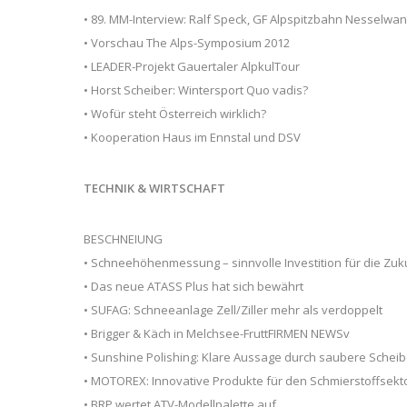
• 89. MM-Interview: Ralf Speck, GF Alpspitzbahn Nesselwan
• Vorschau The Alps-Symposium 2012
• LEADER-Projekt Gauertaler AlpkulTour
• Horst Scheiber: Wintersport Quo vadis?
• Wofür steht Österreich wirklich?
• Kooperation Haus im Ennstal und DSV
TECHNIK & WIRTSCHAFT
BESCHNEIUNG
• Schneehöhenmessung – sinnvolle Investition für die Zuk
• Das neue ATASS Plus hat sich bewährt
• SUFAG: Schneeanlage Zell/Ziller mehr als verdoppelt
• Brigger & Käch in Melchsee-FruttFIRMEN NEWSv
• Sunshine Polishing: Klare Aussage durch saubere Schei
• MOTOREX: Innovative Produkte für den Schmierstoffsekt
• BRP wertet ATV-Modellpalette auf