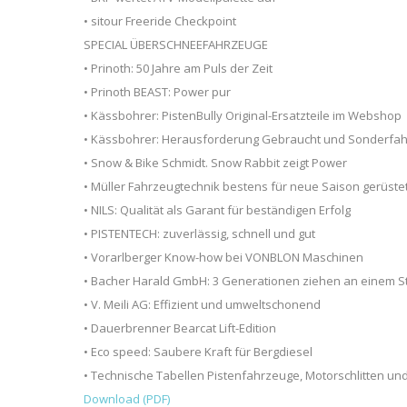
• sitour Freeride Checkpoint
SPECIAL ÜBERSCHNEEFAHRZEUGE
• Prinoth: 50 Jahre am Puls der Zeit
• Prinoth BEAST: Power pur
• Kässbohrer: PistenBully Original-Ersatzteile im Webshop
• Kässbohrer: Herausforderung Gebraucht und Sonderfa
• Snow & Bike Schmidt. Snow Rabbit zeigt Power
• Müller Fahrzeugtechnik bestens für neue Saison gerüste
• NILS: Qualität als Garant für beständigen Erfolg
• PISTENTECH: zuverlässig, schnell und gut
• Vorarlberger Know-how bei VONBLON Maschinen
• Bacher Harald GmbH: 3 Generationen ziehen an einem S
• V. Meili AG: Effizient und umweltschonend
• Dauerbrenner Bearcat Lift-Edition
• Eco speed: Saubere Kraft für Bergdiesel
• Technische Tabellen Pistenfahrzeuge, Motorschlitten un
Download (PDF)