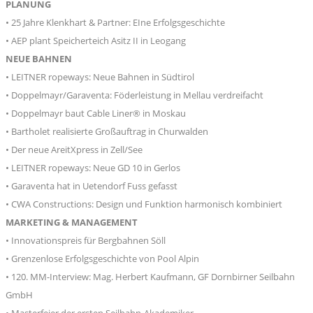
PLANUNG
• 25 Jahre Klenkhart & Partner: EIne Erfolgsgeschichte
• AEP plant Speicherteich Asitz II in Leogang
NEUE BAHNEN
• LEITNER ropeways: Neue Bahnen in Südtirol
• Doppelmayr/Garaventa: Föderleistung in Mellau verdreifacht
• Doppelmayr baut Cable Liner® in Moskau
• Bartholet realisierte Großauftrag in Churwalden
• Der neue AreitXpress in Zell/See
• LEITNER ropeways: Neue GD 10 in Gerlos
• Garaventa hat in Uetendorf Fuss gefasst
• CWA Constructions: Design und Funktion harmonisch kombiniert
MARKETING & MANAGEMENT
• Innovationspreis für Bergbahnen Söll
• Grenzenlose Erfolgsgeschichte von Pool Alpin
• 120. MM-Interview: Mag. Herbert Kaufmann, GF Dornbirner Seilbahn
GmbH