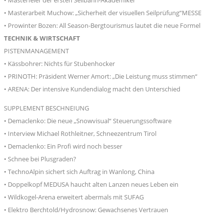
• Masterfeier der ersten Seilbahn-Akademiker
• Masterarbeit Muchow: „Sicherheit der visuellen Seilprüfung“MESSE
• Prowinter Bozen: All Season-Bergtourismus lautet die neue Formel
TECHNIK & WIRTSCHAFT
PISTENMANAGEMENT
• Kässbohrer: Nichts für Stubenhocker
• PRINOTH: Präsident Werner Amort: „Die Leistung muss stimmen“
• ARENA: Der intensive Kundendialog macht den Unterschied
SUPPLEMENT BESCHNEIUNG
• Demaclenko: Die neue „Snowvisual“ Steuerungssoftware
• Interview Michael Rothleitner, Schneezentrum Tirol
• Demaclenko: Ein Profi wird noch besser
• Schnee bei Plusgraden?
• TechnoAlpin sichert sich Auftrag in Wanlong, China
• Doppelkopf MEDUSA haucht alten Lanzen neues Leben ein
• Wildkogel-Arena erweitert abermals mit SUFAG
• Elektro Berchtold/Hydrosnow: Gewachsenes Vertrauen