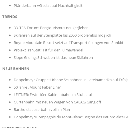
Pfänderbahn AG setzt auf Nachhaltigkeit
TRENDS
33. TFA-Forum: Bergtourismus neu (er)leben
Skifahren auf der Steinplatte bis 2050 problemlos möglich
Boyne Mountain Resort setzt auf Transportlösungen von Sunkid
ProjektTranStat: Fit für den Klimawandel
Slope Gliding: Schweben ist das neue Skifahren
NEUE BAHNEN
Doppelmayr Gruppe: Urbane Seilbahnen in Lateinamerika auf Erfol
50 Jahre „Mount Faber Line“
LEITNER: Erste 10er-Kabinenbahn im Stubaital
Gurtenbahn mit neuen Wagen von CALAG/Gangloff
Bartholet: Loserbahn voll im Plan
Doppelmayr/Compagnie du Mont-Blanc: Beginn des Bauprojekts G