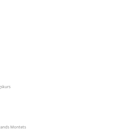
gskurs
rands Montets