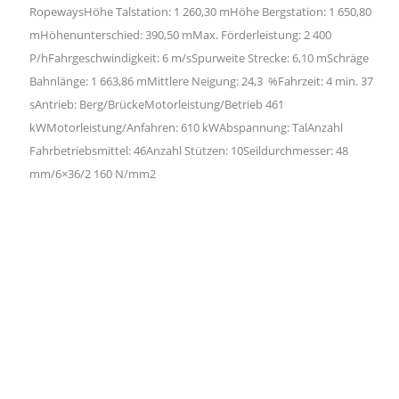
RopewaysHöhe Talstation: 1 260,30 mHöhe Bergstation: 1 650,80
mHöhenunterschied: 390,50 mMax. Förderleistung: 2 400
P/hFahrgeschwindigkeit: 6 m/sSpurweite Strecke: 6,10 mSchräge
Bahnlänge: 1 663,86 mMittlere Neigung: 24,3 %Fahrzeit: 4 min. 37
sAntrieb: Berg/BrückeMotorleistung/Betrieb 461
kWMotorleistung/Anfahren: 610 kWAbspannung: TalAnzahl
Fahrbetriebsmittel: 46Anzahl Stützen: 10Seildurchmesser: 48
mm/6×36/2 160 N/mm2