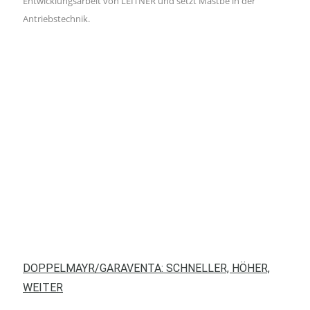
Entwicklungsarbeit von LEITNER und setzt Mastbe in der
Antriebstechnik.
DOPPELMAYR/GARAVENTA: SCHNELLER, HÖHER,
WEITER