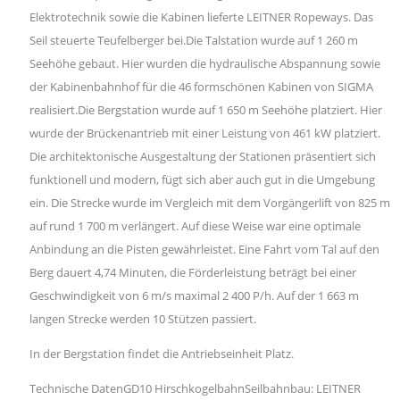
Elektrotechnik sowie die Kabinen lieferte LEITNER Ropeways. Das
Seil steuerte Teufelberger bei.Die Talstation wurde auf 1 260 m
Seehöhe gebaut. Hier wurden die hydraulische Abspannung sowie
der Kabinenbahnhof für die 46 formschönen Kabinen von SIGMA
realisiert.Die Bergstation wurde auf 1 650 m Seehöhe platziert. Hier
wurde der Brückenantrieb mit einer Leistung von 461 kW platziert.
Die architektonische Ausgestaltung der Stationen präsentiert sich
funktionell und modern, fügt sich aber auch gut in die Umgebung
ein. Die Strecke wurde im Vergleich mit dem Vorgängerlift von 825 m
auf rund 1 700 m verlängert. Auf diese Weise war eine optimale
Anbindung an die Pisten gewährleistet. Eine Fahrt vom Tal auf den
Berg dauert 4,74 Minuten, die Förderleistung beträgt bei einer
Geschwindigkeit von 6 m/s maximal 2 400 P/h. Auf der 1 663 m
langen Strecke werden 10 Stützen passiert.
In der Bergstation findet die Antriebseinheit Platz.
Technische DatenGD10 HirschkogelbahnSeilbahnbau: LEITNER