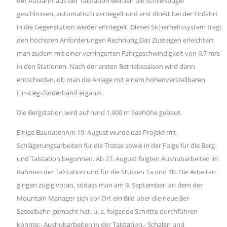
der Ausfahrt aus der Talstation werden die Schließbügel
geschlossen, automatisch verriegelt und erst direkt bei der Einfahrt
in die Gegenstation wieder entriegelt. Dieses Sicherheitssystem trägt
den höchsten Anforderungen Rechnung.Das Zusteigen erleichtert
man zudem mit einer verringerten Fahrgeschwindigkeit von 0,7 m/s
in den Stationen. Nach der ersten Betriebssaison wird dann
entschieden, ob man die Anlage mit einem höhenverstellbaren
Einstiegsförderband ergänzt.
Die Bergstation wird auf rund 1.900 m Seehöhe gebaut.
Einige BaudatenAm 19. August wurde das Projekt mit
Schlägerungsarbeiten für die Trasse sowie in der Folge für die Berg-
und Talstation begonnen. Ab 27. August folgten Aushubarbeiten im
Rahmen der Talstation und für die Stützen 1a und 1b. Die Arbeiten
gingen zügig voran, sodass man am 9. September, an dem der
Mountain Manager sich vor Ort ein Bild über die neue 8er-
Sesselbahn gemacht hat, u. a. folgende Schritte durchführen
konnte:- Aushubarbeiten in der Talstation.- Schalen und