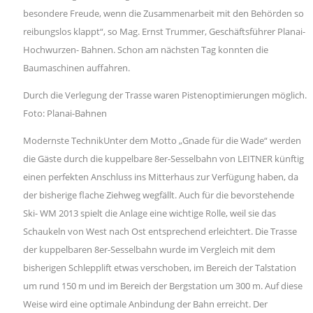
besondere Freude, wenn die Zusammenarbeit mit den Behörden so
reibungslos klappt“, so Mag. Ernst Trummer, Geschäftsführer Planai-
Hochwurzen- Bahnen. Schon am nächsten Tag konnten die
Baumaschinen auffahren.
Durch die Verlegung der Trasse waren Pistenoptimierungen möglich.
Foto: Planai-Bahnen
Modernste TechnikUnter dem Motto „Gnade für die Wade“ werden
die Gäste durch die kuppelbare 8er-Sesselbahn von LEITNER künftig
einen perfekten Anschluss ins Mitterhaus zur Verfügung haben, da
der bisherige flache Ziehweg wegfällt. Auch für die bevorstehende
Ski- WM 2013 spielt die Anlage eine wichtige Rolle, weil sie das
Schaukeln von West nach Ost entsprechend erleichtert. Die Trasse
der kuppelbaren 8er-Sesselbahn wurde im Vergleich mit dem
bisherigen Schlepplift etwas verschoben, im Bereich der Talstation
um rund 150 m und im Bereich der Bergstation um 300 m. Auf diese
Weise wird eine optimale Anbindung der Bahn erreicht. Der