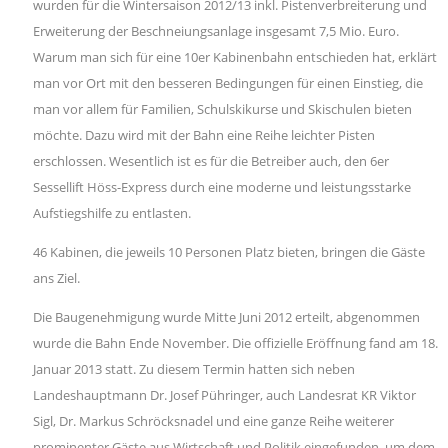
wurden für die Wintersaison 2012/13 inkl. Pistenverbreiterung und
Erweiterung der Beschneiungsanlage insgesamt 7,5 Mio. Euro.
Warum man sich für eine 10er Kabinenbahn entschieden hat, erklärt
man vor Ort mit den besseren Bedingungen für einen Einstieg, die
man vor allem für Familien, Schulskikurse und Skischulen bieten
möchte. Dazu wird mit der Bahn eine Reihe leichter Pisten
erschlossen. Wesentlich ist es für die Betreiber auch, den 6er
Sessellift Höss-Express durch eine moderne und leistungsstarke
Aufstiegshilfe zu entlasten.
46 Kabinen, die jeweils 10 Personen Platz bieten, bringen die Gäste
ans Ziel.
Die Baugenehmigung wurde Mitte Juni 2012 erteilt, abgenommen
wurde die Bahn Ende November. Die offizielle Eröffnung fand am 18.
Januar 2013 statt. Zu diesem Termin hatten sich neben
Landeshauptmann Dr. Josef Pühringer, auch Landesrat KR Viktor
Sigl, Dr. Markus Schröcksnadel und eine ganze Reihe weiterer
prominenter Gäste aus Wirtschaft und Politik eingefunden, um dem