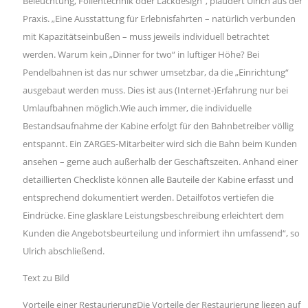
Beleuchtung, Folientechnik oder Lackdesign“, plaudert Ulrich aus der
Praxis. „Eine Ausstattung für Erlebnisfahrten – natürlich verbunden
mit Kapazitätseinbußen – muss jeweils individuell betrachtet
werden. Warum kein „Dinner for two“ in luftiger Höhe? Bei
Pendelbahnen ist das nur schwer umsetzbar, da die „Einrichtung“
ausgebaut werden muss. Dies ist aus (Internet-)Erfahrung nur bei
Umlaufbahnen möglich.Wie auch immer, die individuelle
Bestandsaufnahme der Kabine erfolgt für den Bahnbetreiber völlig
entspannt. Ein ZARGES-Mitarbeiter wird sich die Bahn beim Kunden
ansehen – gerne auch außerhalb der Geschäftszeiten. Anhand einer
detaillierten Checkliste können alle Bauteile der Kabine erfasst und
entsprechend dokumentiert werden. Detailfotos vertiefen die
Eindrücke. Eine glasklare Leistungsbeschreibung erleichtert dem
Kunden die Angebotsbeurteilung und informiert ihn umfassend“, so
Ulrich abschließend.
Text zu Bild
Vorteile einer RestaurierungDie Vorteile der Restaurierung liegen auf