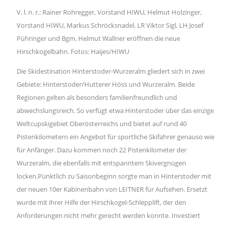
V. l. n. r.: Rainer Rohregger, Vorstand HIWU, Helmut Holzinger,
Vorstand HIWU, Markus Schröcksnadel, LR Viktor Sigl, LH Josef
Pühringer und Bgm. Helmut Wallner eröffnen die neue
Hirschkogelbahn. Fotos: Haijes/HIWU
Die Skidestination Hinterstoder-Wurzeralm gliedert sich in zwei
Gebiete: Hinterstoder/Hutterer Höss und Wurzeralm. Beide
Regionen gelten als besonders familienfreundlich und
abwechslungsreich. So verfügt etwa Hinterstoder über das einzige
Weltcupskigebiet Oberösterreichs und bietet auf rund 40
Pistenkilometern ein Angebot für sportliche Skifahrer genauso wie
für Anfänger. Dazu kommen noch 22 Pistenkilometer der
Wurzeralm, die ebenfalls mit entspanntem Skivergnügen
locken.Pünktlich zu Saisonbeginn sorgte man in Hinterstoder mit
der neuen 10er Kabinenbahn von LEITNER für Aufsehen. Ersetzt
wurde mit ihrer Hilfe der Hirschkogel-Schlepplift, der den
Anforderungen nicht mehr gerecht werden konnte. Investiert