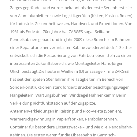
Zarges gegründet und wurde bekannt als der erste Serienhersteller
von Aluminiumleitern sowie Logistikgeräten (Kisten, Kasten, Boxen)
für Industrie, Gesundheitswesen, Handwerk und Expeditionen. Von
1961 bis Ende der 70er Jahre hat ZARGES sogar Seilbahn-
Pendelkabinen gebaut und im Jahr 2009 diese Branche im Rahmen
einer Reparatur einer verunfallten Kabine „wiederentdeckt“. Seither
entwickelt sich die Restaurierung von Fahrbetriebsmitteln zu einem
interessanten Zukunftsbereich, wie Montageleiter Hans-Jürgen
Ulrich bestätigt.Die heute in Weilheim (D) ansässige Firma ZARGES
hat seit den späten 50er Jahren ihre Tätigkeiten im Bereich von
Sonderkonstruktionen stark forciert: Brückenbesichtigungswägen,
Hängeleitern, Wartungsbühnen, Windsegel Hahnenkamm Berlin,
Verkleidung Richtfunkstation auf der Zugspitze,
Antennenverkleidungen in Raisting und Pico-Veleta (Spanien),
Wärmerückgewinnung in Papierfabriken, Parabolantennen,
Container für besondere Einsatzzwecke – und wie o. e. Pendelbahn-
Kabinen. Die ersten waren für die Eibseebahn in Garmisch-