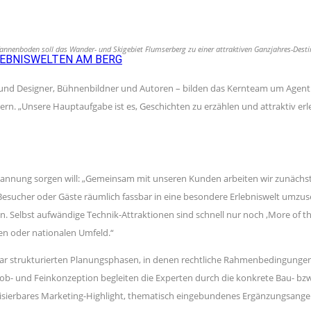
‧Tannenboden soll das Wander- und Skigebiet Flumserberg zu einer attraktiven Ganzjahres-Desti
LEBNISWELTEN AM BERG
n und Designer, Bühnenbildner und Autoren – bilden das Kernteam um Agen
ern. „Unsere Hauptaufgabe ist es, Geschichten zu erzählen und attraktiv erl
für Spannung sorgen will: „Gemeinsam mit unseren Kunden arbeiten wir zunäc
für Besucher oder Gäste räumlich fassbar in eine besondere Erlebniswelt umzu
. Selbst aufwändige Technik-Attraktionen sind schnell nur noch ‚More of t
en oder nationalen Umfeld.“
klar strukturierten Planungsphasen, in denen rechtliche Rahmenbedingunge
Grob- und Feinkonzeption begleiten die Experten durch die konkrete Bau-
alisierbares Marketing-Highlight, thematisch eingebundenes Ergänzungsang