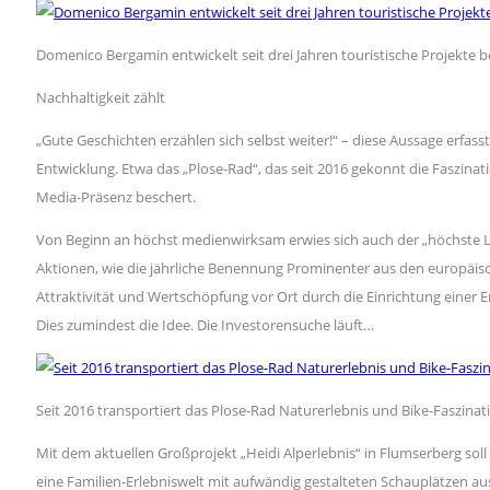
Domenico Bergamin entwickelt seit drei Jahren touristische Projekte b
Nachhaltigkeit zählt
„Gute Geschichten erzählen sich selbst weiter!“ – diese Aussage erfass
Entwicklung. Etwa das „Plose-Rad“, das seit 2016 gekonnt die Faszi
Media-Präsenz beschert.
Von Beginn an höchst medienwirksam erwies sich auch der „höchste Le
Aktionen, wie die jährliche Benennung Prominenter aus den europäisc
Attraktivität und Wertschöpfung vor Ort durch die Einrichtung einer 
Dies zumindest die Idee. Die Investorensuche läuft…
Seit 2016 transportiert das Plose-Rad Naturerlebnis und Bike-Faszina
Mit dem aktuellen Großprojekt „Heidi Alperlebnis“ in Flumserberg soll
eine Familien-Erlebniswelt mit aufwändig gestalteten Schauplätzen a