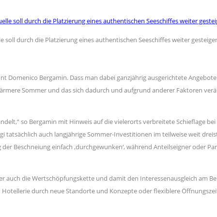
soll durch die Platzierung eines authentischen Seeschiffes weiter gesteige
Domenico Bergamin. Dass man dabei ganzjährig ausgerichtete Angebote favor
 wärmere Sommer und das sich dadurch und aufgrund anderer Faktoren verän
ndelt,“ so Bergamin mit Hinweis auf die vielerorts verbreitete Schieflage bei
igi tatsächlich auch langjährige Sommer-Investitionen im teilweise weit drei
ng der Beschneiung einfach ‚durchgewunken‘, während Anteilseigner oder P
r auch die Wertschöpfungskette und damit den Interessenausgleich am Berg
Hotellerie durch neue Standorte und Konzepte oder flexiblere Öffnungszei