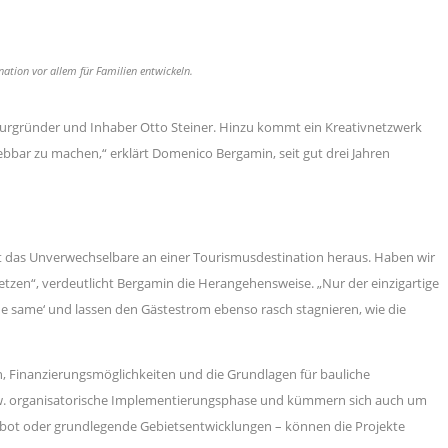
nation vor allem für Familien entwickeln.
turgründer und Inhaber Otto Steiner. Hinzu kommt ein Kreativnetzwerk
ebbar zu machen,“ erklärt Domenico Bergamin, seit gut drei Jahren
hst das Unverwechselbare an einer Tourismusdestination heraus. Haben wir
setzen“, verdeutlicht Bergamin die Herangehensweise. „Nur der einzigartige
he same‘ und lassen den Gästestrom ebenso rasch stagnieren, wie die
n, Finanzierungsmöglichkeiten und die Grundlagen für bauliche
 bzw. organisatorische Implementierungsphase und kümmern sich auch um
ebot oder grundlegende Gebietsentwicklungen – können die Projekte