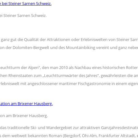
ei Steiner Sarnen Schweiz.
t ganz gut die Qualität der Attraktionen oder Erlebniswelten von Steiner Sar
nation der Dolomiten-Bergwelt und des Mountainbiking vereint und ganz neb
uchtturm der Alpen“, den man 2010 als Nachbau eines historischen Rotterd
hen Rheinstaaten zum „Leuchtturmwärter des Jahres“, gewährleisten die an
Erlebniswelt mit angeschlossener maritimer Fischgastronomie in einem eigen
tion am Brixener Hausberg.
 das traditionelle Ski- und Wandergebiet zur attraktiven Ganzjahresdestina
us dem weltweit bekannten Roman (Bergdorf, Öhi-Alm, Frankfurter Altstadt,