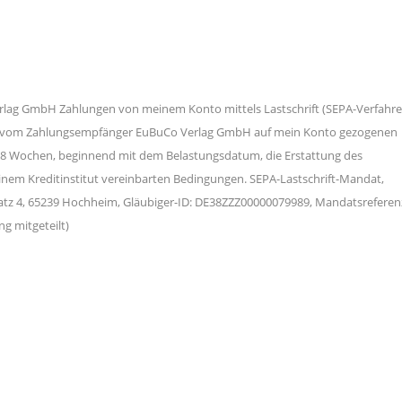
rlag GmbH Zahlungen von meinem Konto mittels Lastschrift (SEPA-Verfahre
, die vom Zahlungsempfänger EuBuCo Verlag GmbH auf mein Konto gezogenen
on 8 Wochen, beginnend mit dem Belastungsdatum, die Erstattung des
einem Kreditinstitut vereinbarten Bedingungen. SEPA-Lastschrift-Mandat,
z 4, 65239 Hochheim, Gläubiger-ID: DE38ZZZ00000079989, Mandatsreferen
g mitgeteilt)