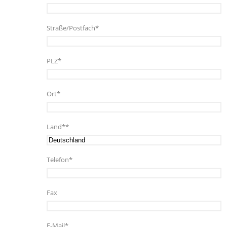
Straße/Postfach*
PLZ*
Ort*
Land**
Telefon*
Fax
E-Mail*